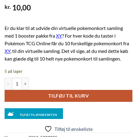
10,00
kr.
Er du klar til at udvide din virtuelle pokemonkort samling
med 1 booster pakke fra
XY
? For hver kode du taster i
Pokémon TCG Online får du 10 forskellige pokemonkort fra
XY
, til din virtuelle samling. Det vil sige, at du med dette køb
kan glæde dig til 10 helt nye pokemonkort til samlingen.
5 på lager
1 Kode til Pokemon TCG online - XY antal
TILFØJ TIL KURV
TILFØJ TIL ØNSKESKYEN
Tilføj til ønskeliste