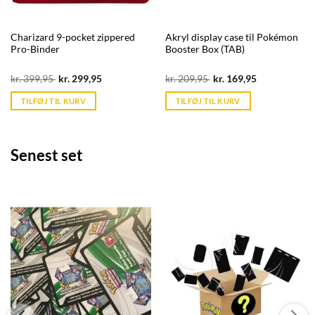
Charizard 9-pocket zippered
Akryl display case til Pokémon
Pro-Binder
Booster Box (TAB)
Original
Current
Original
Current
kr.
399,95
kr.
299,95
kr.
209,95
kr.
169,95
price
price
price
price
was:
is:
was:
is:
TILFØJ TIL KURV
TILFØJ TIL KURV
kr. 399,95.
kr. 39,95.
kr. 209,95.
kr. 39,95.
Senest set