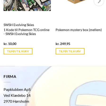
SWSH Evolving Skies
1 Kode til Pokemon TCG online
Pokemon mystery box (mellem)
- SWSH Evolving Skies
Current
Current
kr.
10,00
kr.
249,95
price
price
is:
is:
TILFØJ TIL KURV
TILFØJ TIL KURV
kr. 39,95.
kr. 39,95.
FIRMA
Papklubben ApS
Ved Klædebo 14
2970 Hørsholm