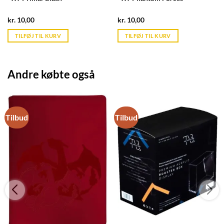
Current
Current
kr.
10,00
kr.
10,00
price
price
is:
is:
TILFØJ TIL KURV
TILFØJ TIL KURV
kr. 39,95.
kr. 39,95.
Andre købte også
Tilbud
Tilbud