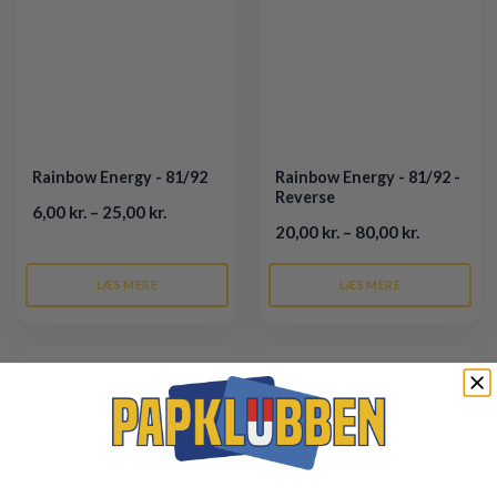
Rainbow Energy - 81/92
Rainbow Energy - 81/92 -
Reverse
6,00 kr. – 25,00 kr.
20,00 kr. – 80,00 kr.
LÆS MERE
LÆS MERE
Tilføj til
Tilføj til
ønskeliste
ønskeliste