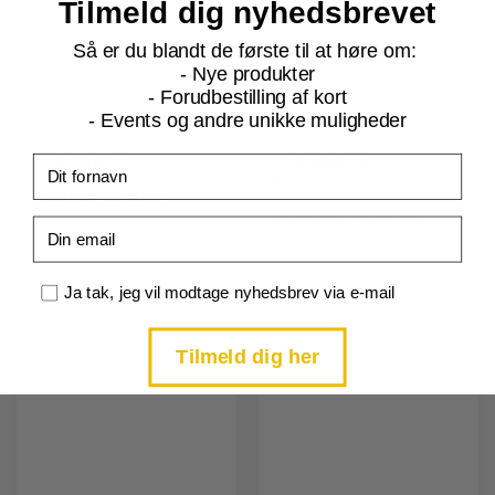
Tilmeld dig nyhedsbrevet
Så er du blandt de første til at høre om:
- Nye produkter
- Forudbestilling af kort
- Events og andre unikke muligheder
React Energy - 82/92
React Energy - 82/92 -
Fornavn
Reverse
6,00 kr. – 25,00 kr.
20,00 kr. – 80,00 kr.
Email
LÆS MERE
LÆS MERE
Samtykke
Ja tak, jeg vil modtage nyhedsbrev via e-mail
Tilmeld dig her
Tilføj til
Tilføj til
ønskeliste
ønskeliste