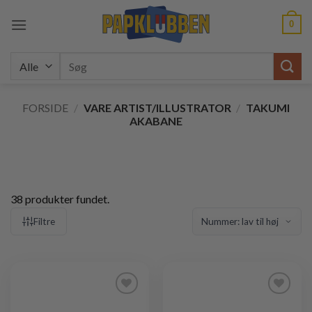
Fortsæt
0
til
indhold
Søg
efter:
FORSIDE
/
VARE ARTIST/ILLUSTRATOR
/
TAKUMI
AKABANE
38 produkter fundet.
Filtre
Tilføj til
Tilføj til