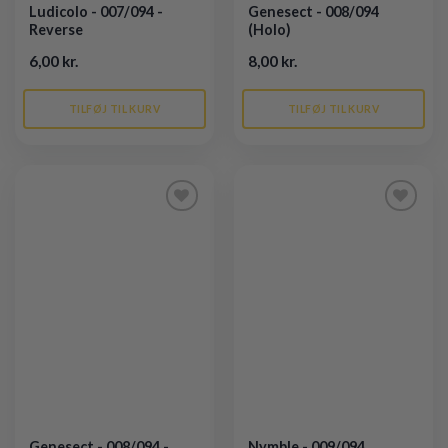
Ludicolo - 007/094 -
Genesect - 008/094
Reverse
(Holo)
6,00 kr.
8,00 kr.
TILFØJ TIL KURV
TILFØJ TIL KURV
Tilføj til
Tilføj til
ønskeliste
ønskeliste
Genesect - 008/094 -
Nymble - 009/094