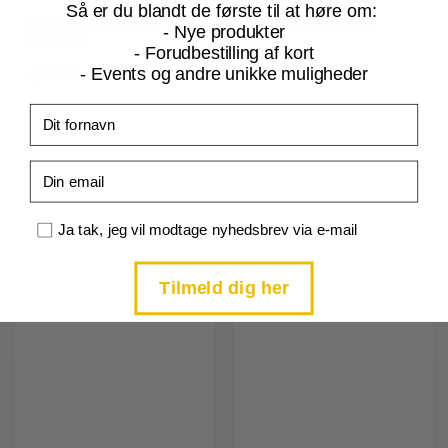
Så er du blandt de første til at høre om:
Lombre - 006/094 -
Ludicolo - 007/094
- Nye produkter
Reverse
- Forudbestilling af kort
3,00 kr.
- Events og andre unikke muligheder
6,00 kr.
Fornavn
TILFØJ TIL KURV
TILFØJ TIL KURV
Email
Samtykke
Ja tak, jeg vil modtage nyhedsbrev via e-mail
Tilføj til
Tilføj til
ønskeliste
ønskeliste
Tilmeld dig her