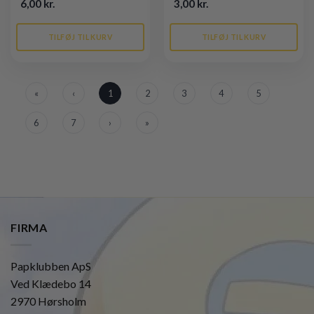
6,00 kr.
3,00 kr.
TILFØJ TIL KURV
TILFØJ TIL KURV
«
‹
1
2
3
4
5
6
7
›
»
FIRMA
Papklubben ApS
Ved Klædebo 14
2970 Hørsholm