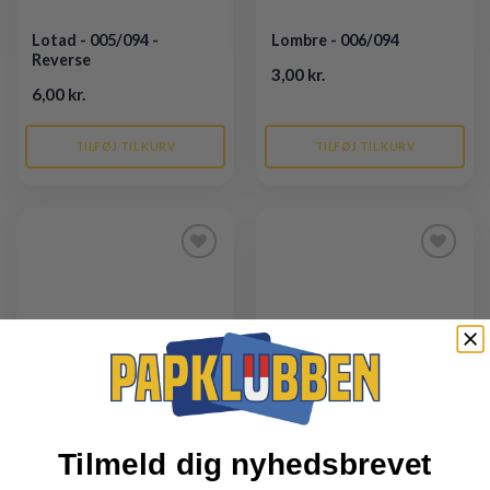
Lotad - 005/094 -
Lombre - 006/094
Reverse
3,00 kr.
6,00 kr.
TILFØJ TIL KURV
TILFØJ TIL KURV
Tilføj til
Tilføj til
ønskeliste
ønskeliste
Tilmeld dig nyhedsbrevet