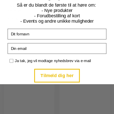
Så er du blandt de første til at høre om:
Tangela - 006/132 -
Tangrowth - 007/132
- Nye produkter
Reverse
3,00 kr.
- Forudbestilling af kort
6,00 kr.
- Events og andre unikke muligheder
Fornavn
TILFØJ TIL KURV
TILFØJ TIL KURV
Email
Samtykke
Tilføj til
Tilføj til
Ja tak, jeg vil modtage nyhedsbrev via e-mail
ønskeliste
ønskeliste
Tilmeld dig her