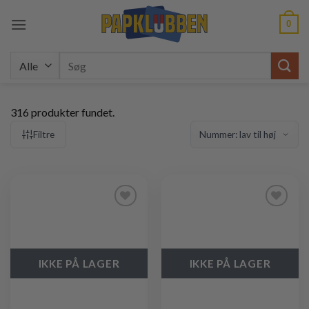
Fortsæt
0
til
indhold
Søg
efter:
316 produkter fundet.
Filtre
Tilføj til
Tilføj til
ønskeliste
ønskeliste
IKKE PÅ LAGER
IKKE PÅ LAGER