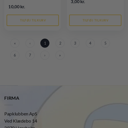
3,00 kr.
10,00 kr.
TILFØJ TIL KURV
TILFØJ TIL KURV
«
‹
1
2
3
4
5
6
7
›
»
FIRMA
Papklubben ApS
Ved Klædebo 14
2970 Hørsholm