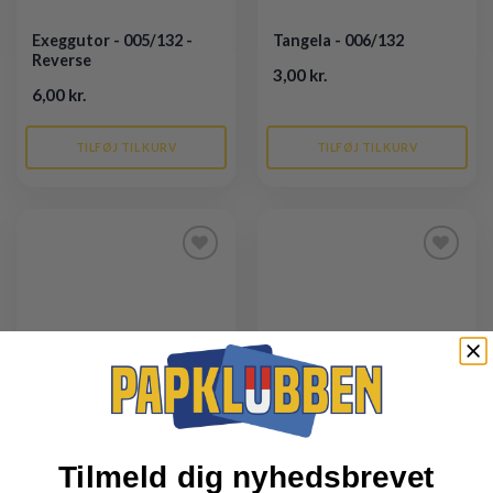
Exeggutor - 005/132 -
Tangela - 006/132
Reverse
3,00 kr.
6,00 kr.
TILFØJ TIL KURV
TILFØJ TIL KURV
Tilføj til
Tilføj til
ønskeliste
ønskeliste
Tilmeld dig nyhedsbrevet