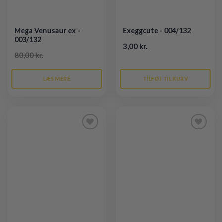
Mega Venusaur ex -
Exeggcute - 004/132
003/132
3,00 kr.
80,00 kr.
LÆS MERE
TILFØJ TIL KURV
Tilføj til
Tilføj til
ønskeliste
ønskeliste