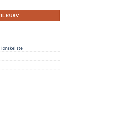
al
TIL KURV
til ønskeliste