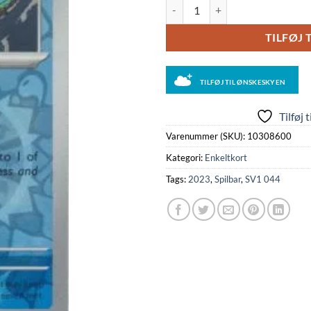
Magikarp - 044/198 - Reverse ant
TILFØJ 
TILFØJ TIL ØNSKESKYEN
Tilføj 
Varenummer (SKU):
10308600
Kategori:
Enkeltkort
Tags:
2023
,
Spilbar
,
SV1 044