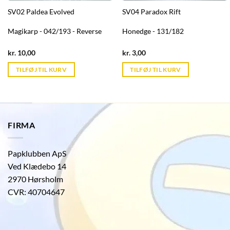
SV02 Paldea Evolved
SV04 Paradox Rift
Magikarp - 042/193 - Reverse
Honedge - 131/182
Current
Current
kr.
10,00
kr.
3,00
price
price
is:
is:
TILFØJ TIL KURV
TILFØJ TIL KURV
kr. 39,95.
kr. 39,95.
FIRMA
Papklubben ApS
Ved Klædebo 14
2970 Hørsholm
CVR: 40704647