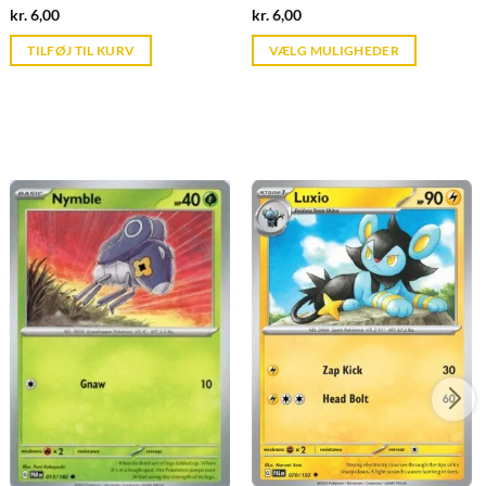
Current
Current
kr.
6,00
kr.
6,00
price
price
is:
is:
TILFØJ TIL KURV
VÆLG MULIGHEDER
kr. 39,95.
kr. 39,95.