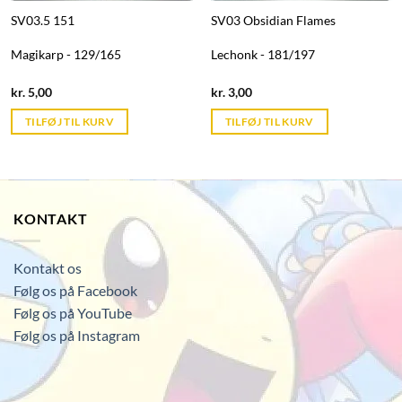
SV03.5 151
SV03 Obsidian Flames
Magikarp - 129/165
Lechonk - 181/197
Current
Current
kr.
5,00
kr.
3,00
price
price
is:
is:
TILFØJ TIL KURV
TILFØJ TIL KURV
kr. 39,95.
kr. 39,95.
KONTAKT
Kontakt os
Følg os på Facebook
Følg os på YouTube
Følg os på Instagram