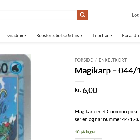
Log 
Grading
Boostere, bokse & tins
Tilbehør
Forældre
FORSIDE
/
ENKELTKORT
Magikarp – 044/
Tilføj til
ønskeliste
6,00
kr.
Magikarp er et Common pokemo
serien og har nummer 44/198.
10 på lager