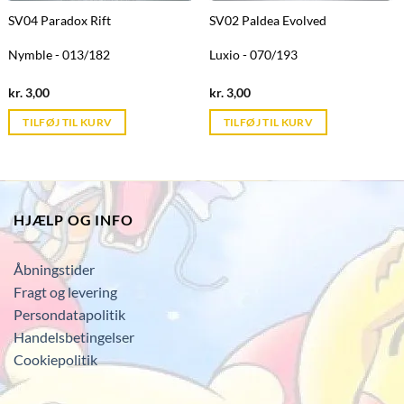
SV04 Paradox Rift
SV02 Paldea Evolved
Nymble - 013/182
Luxio - 070/193
Current
Current
kr.
3,00
kr.
3,00
price
price
is:
is:
TILFØJ TIL KURV
TILFØJ TIL KURV
kr. 39,95.
kr. 39,95.
HJÆLP OG INFO
Åbningstider
Fragt og levering
Persondatapolitik
Handelsbetingelser
Cookiepolitik