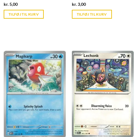
Current
Current
kr.
5,00
kr.
3,00
price
price
is:
is:
TILFØJ TIL KURV
TILFØJ TIL KURV
kr. 39,95.
kr. 39,95.