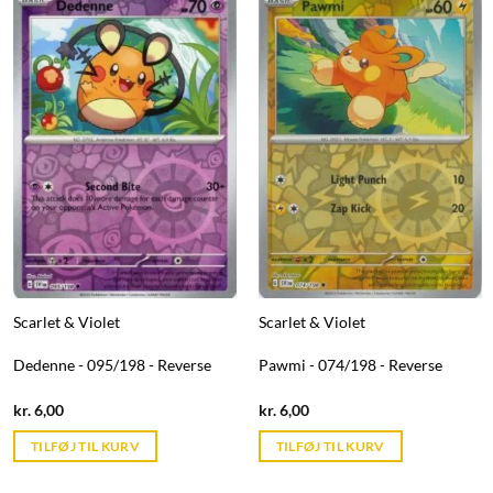
Scarlet & Violet
Scarlet & Violet
Dedenne - 095/198 - Reverse
Pawmi - 074/198 - Reverse
Current
Current
kr.
6,00
kr.
6,00
price
price
is:
is:
TILFØJ TIL KURV
TILFØJ TIL KURV
kr. 39,95.
kr. 39,95.