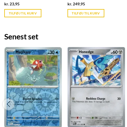
Pro
ZipFolio XenoSkin - Sort
Current
Current
kr.
23,95
kr.
249,95
price
price
is:
is:
TILFØJ TIL KURV
TILFØJ TIL KURV
kr. 39,95.
kr. 39,95.
Senest set