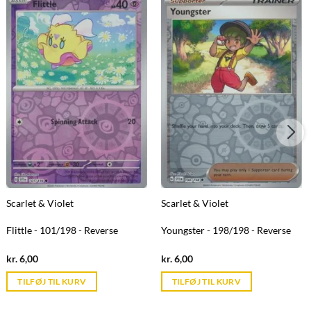
Scarlet & Violet
Scarlet & Violet
Flittle - 101/198 - Reverse
Youngster - 198/198 - Reverse
Current
Current
kr.
6,00
kr.
6,00
price
price
is:
is:
TILFØJ TIL KURV
TILFØJ TIL KURV
kr. 39,95.
kr. 39,95.