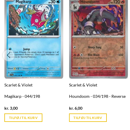
Scarlet & Violet
Scarlet & Violet
Magikarp - 044/198
Houndoom - 034/198 - Reverse
Current
Current
kr.
3,00
kr.
6,00
price
price
is:
is:
TILFØJ TIL KURV
TILFØJ TIL KURV
kr. 39,95.
kr. 39,95.